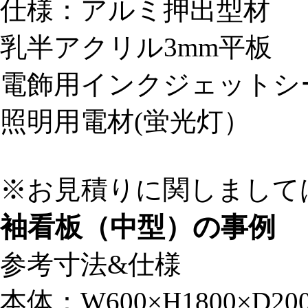
仕様：アルミ押出型材
乳半アクリル3mm平板
電飾用インクジェットシ
照明用電材(蛍光灯）
※お見積りに関しまして
袖看板（中型）の事例
参考寸法&仕様
本体：W600×H1800×D20